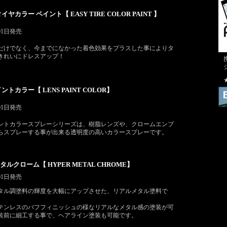
イヤカラー ペイント【 EASY TIRE COLOR PAINT 】
月01日発売
だけでなく、今までになかった着色効果をプラスした事によりタ
きれいにドレスアップ！
ントカラー【 LENS PAINT COLOR】
月01日発売
ントカラースプレーシリーズは、樹脂レンズや、クロームエンブ
らスプレーする事が出来る透明度の高いカラースプレーです。
ルクローム【 HYPER METAL CHROME】
月01日発売
タル調塗料の輝度を大幅にアップさせた、リアルメタル塗料で
テンレスのバフフィニッシュの様なリアルなメタル感の塗装が可
装前に細工する事で、ヘアライン塗装も可能です。