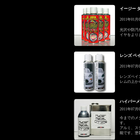
イージー タ
2011年01
光沢や防汚
イヤをより
レンズ ペイ
2011年07
レンズペイ
レムの上か
ハイパーメタ
2011年07
今までのメ
す。
アルミ、ス
能です。塗