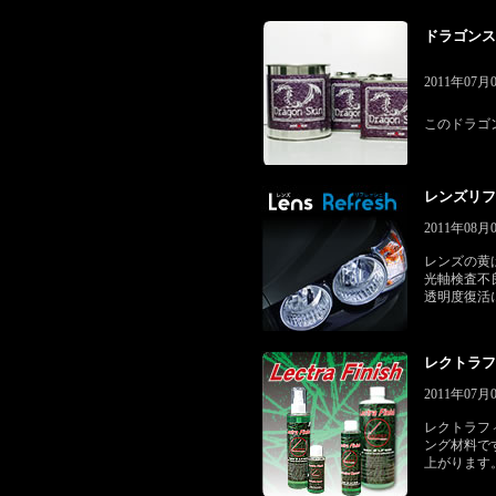
ドラゴンスキ
2011年07
このドラゴ
レンズリフレ
2011年08
レンズの黄
光軸検査不
透明度復活
レクトラフィ
2011年07
レクトラフ
ング材料で
上がります