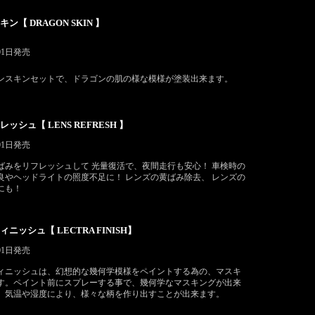
ン【 DRAGON SKIN 】
月01日発売
ンスキンセットで、ドラゴンの肌の様な模様が塗装出来ます。
ッシュ【 LENS REFRESH 】
月01日発売
ばみをリフレッシュして 光量復活で、夜間走行も安心！ 車検時の
良やヘッドライトの照度不足に！ レンズの黄ばみ除去、 レンズの
にも！
ニッシュ【 LECTRA FINISH】
月01日発売
ィニッシュは、幻想的な幾何学模様をペイントする為の、マスキ
す。ペイント前にスプレーする事で、幾何学なマスキングが出来
。気温や湿度により、様々な柄を作り出すことが出来ます。